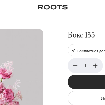
✕
Крупномеры
Пальмы
Кашпо и горшки для
растений
я
Ампельные
Бокс 135
Бесплатная дос
Б