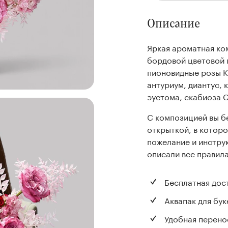
Описание
Яркая ароматная ко
бордовой цветовой 
пионовидные розы К
антуриум, диантус, 
эустома, скабиоза С
С композицией вы б
открыткой, в котор
пожелание и инстру
описали все правила
Бесплатная дос
Аквапак для бук
Удобная перено