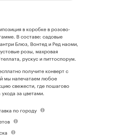
мпозиция в коробке в розово-
гамме. В составе: садовые
антри Блюз, Вонтед и Ред наоми,
кустовые розы, махровая
теллата, рускус и питтоспорум.
есплатно получите конверт с
ой мы напечатаем любое
кцию свежести, где пошагово
 ухода за цветами.
тавка по городу
етов
ска