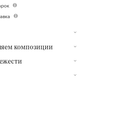
арок
авка
ляем композиции
вежести