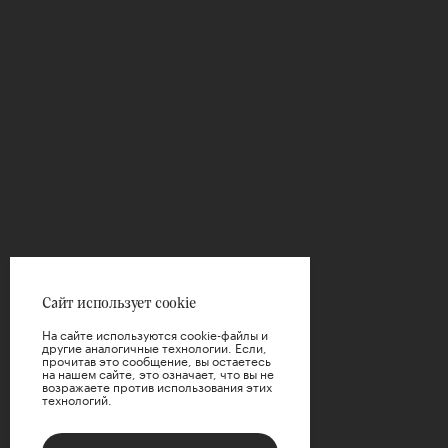
Сайт использует cookie
На сайте используются cookie-файлы и
другие аналогичные технологии. Если,
прочитав это сообщение, вы остаетесь
на нашем сайте, это означает, что вы не
возражаете против использования этих
технологий.