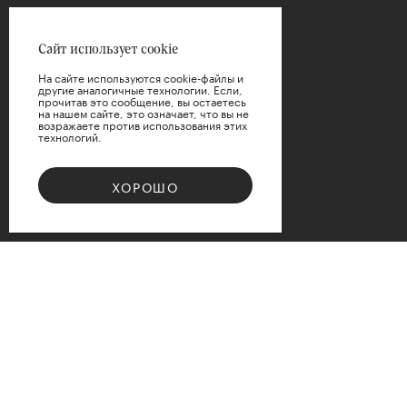
Сайт использует cookie
На сайте используются cookie-файлы и
другие аналогичные технологии. Если,
прочитав это сообщение, вы остаетесь
на нашем сайте, это означает, что вы не
возражаете против использования этих
технологий.
ХОРОШО
Bouquet 08
Доступные варианты размеров
d12
d15
d17