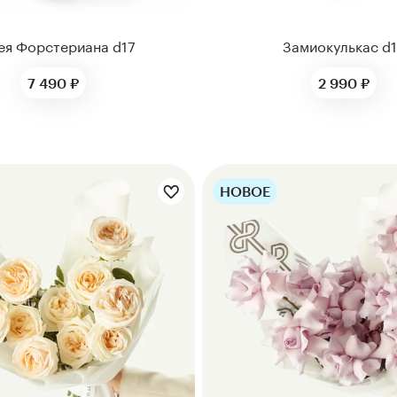
ея Форстериана d17
Замиокулькас d
7 490 ₽
2 990 ₽
НОВОЕ
Цветы букета:
Цветы букета: