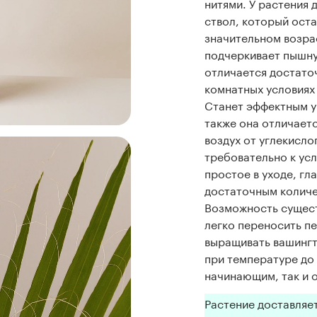
нитями. У растения 
ствол, который оста
значительном возра
подчеркивает пышну
отличается достато
комнатных условиях 
Станет эффектным у
также она отличает
воздух от углекисло
требовательно к ус
простое в уходе, гл
достаточным количе
Возможность сущест
легко переносить п
выращивать вашингт
при температуре до 
начинающим, так и 
Растение доставляе