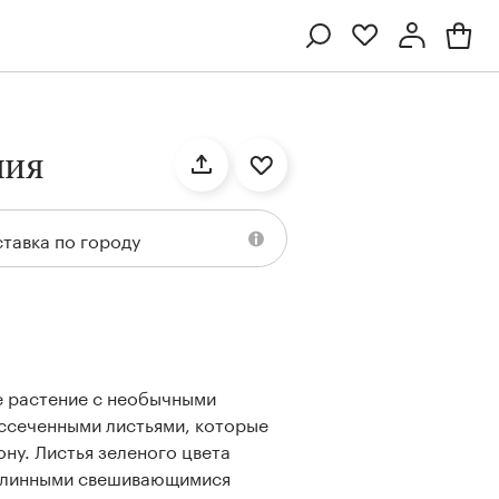
Профиль
Вход или регистрация
ния
тавка по городу
е растение с необычными
Ten
Collection
Kenzan
Collection
ссеченными листьями, которые
ну. Листья зеленого цвета
длинными свешивающимися