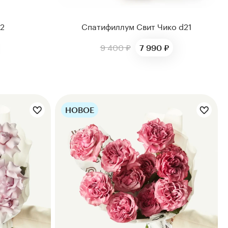
12
Спатифиллум Свит Чико d21
9 400 ₽
7 990 ₽
НОВОЕ
Цветы букета: