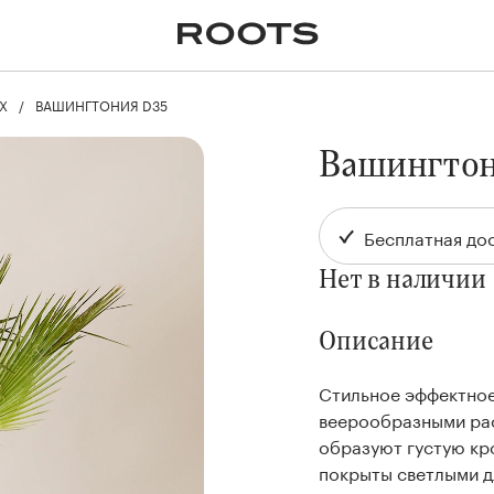
✕
Крупномеры
Пальмы
Кашпо и горшки для
растений
Х
ВАШИНГТОНИЯ D35
я
Ампельные
Вашингто
Бесплатная дос
Нет в наличии
Описание
Стильное эффектно
веерообразными ра
образуют густую кро
покрыты светлыми 