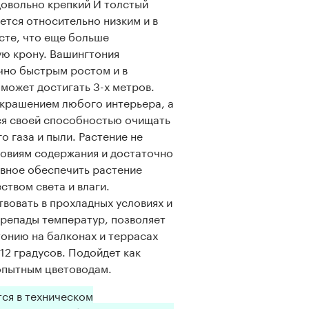
довольно крепкий И толстый
ется относительно низким и в
сте, что еще больше
ю крону. Вашингтония
чно быстрым ростом и в
может достигать 3-х метров.
крашением любого интерьера, а
ся своей способностью очищать
го газа и пыли. Растение не
ловиям содержания и достаточно
авное обеспечить растение
ством света и влаги.
вовать в прохладных условиях и
ерепады температур, позволяет
онию на балконах и террасах
12 градусов. Подойдет как
опытным цветоводам.
тся в техническом