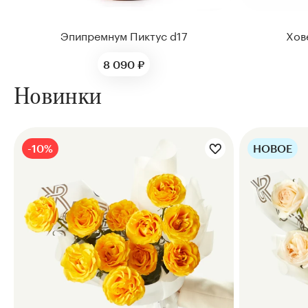
Эпипремнум Пиктус d17
Хов
8 090 ₽
Новинки
-10%
НОВОЕ
Цветы букета: