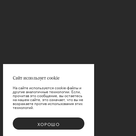
Сайт использует cookie
На сайте используются cookie-файлы и
другие аналогичные технологии. Если,
прочитав это сообщение, вы остаетесь
на нашем сайте, это означает, что вы не
возражаете против использования этих
технологий.
ХОРОШО