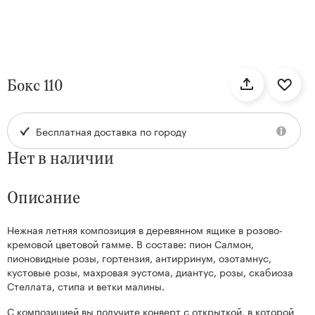
нтам
Бокс 110
22
Бесплатная доставка по городу
Нет в наличии
Описание
Нежная летняя композиция в деревянном ящике в розово-
Kenzan
кремовой цветовой гамме. В составе: пион Салмон,
Collection
пионовидные розы, гортензия, антирринум, озотамнус,
кустовые розы, махровая эустома, диантус, розы, скабиоза
Стеллата, стипа и ветки малины.
С композицией вы получите конверт с открыткой, в которой