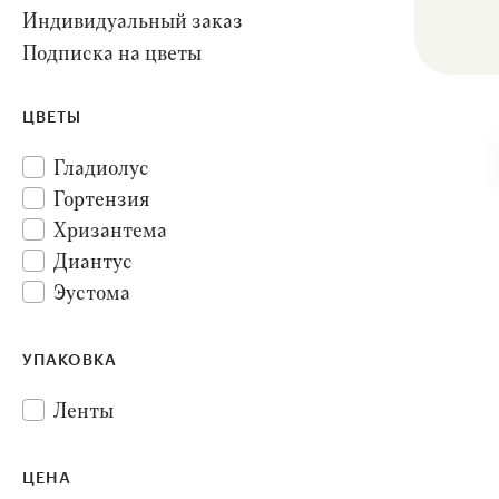
Индивидуальный заказ
Подписка на цветы
ЦВЕТЫ
Гладиолус
Гортензия
Хризантема
Диантус
Эустома
Клематис
Орхидея
УПАКОВКА
Лилия
Ленты
Роза
Аллиум
ЦЕНА