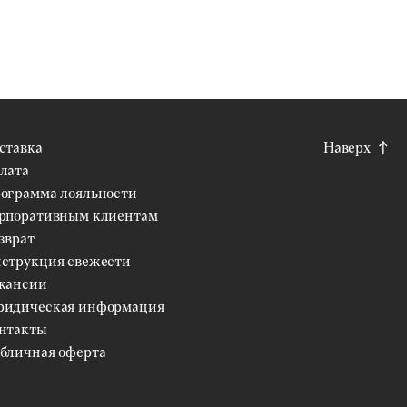
ставка
Наверх
лата
ограмма лояльности
рпоративным клиентам
зврат
струкция свежести
кансии
идическая информация
нтакты
бличная оферта