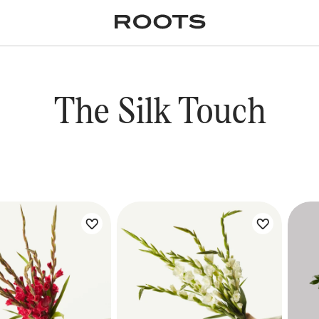
✕
Крупномеры
Пальмы
Кашпо и горшки для
растений
я
Ампельные
The Silk Touch
 букета:
Цветы букета: