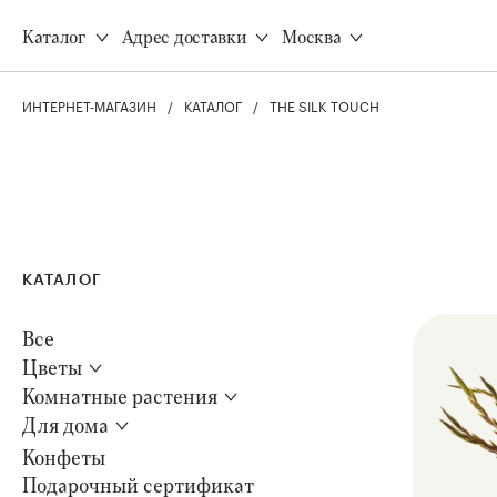
Доставка
Все товары
Каталог
Адрес доставки
Москва
Оплата
Акции
Программа лояльности
Все виды растений
Корпоративным клиентам
ИНТЕРНЕТ-МАГАЗИН
КАТАЛОГ
THE SILK TOUCH
Неприхотливые растени
Инструкция свежести
Безопасно для животных
Уход за растениями
Цветущие
Q&A
Для дома
КАТАЛОГ
Все товары
Ароматные свечи
Все
Наборы свечей
Цветы
Цветы
Диффузоры
8 (495) 120-77-22
Комнатные растения
Вазы для цветов
Для дома
Конфеты
Подарочный сертификат