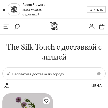
Roots Flowers
✕
✕
ОТКРЫТЬ
Заказ букетов
Москва
с доставкой
Профиль
Вход или регистрация
з
The Silk Touch с доставкой с
кат
лилией
Бесплатная доставка по городу
ЦЕНА
Цветы букета:
и