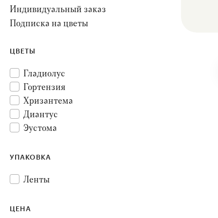
Индивидуальный заказ
Подписка на цветы
ЦВЕТЫ
Гладиолус
Гортензия
Хризантема
Диантус
Эустома
Клематис
Орхидея
УПАКОВКА
Лилия
Ленты
Роза
Аллиум
ЦЕНА