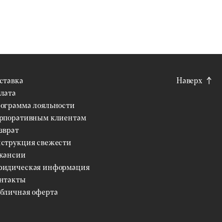
ставка
Наверх
лата
ограмма лояльности
рпоративным клиентам
зврат
струкция свежести
кансии
идическая информация
нтакты
бличная оферта