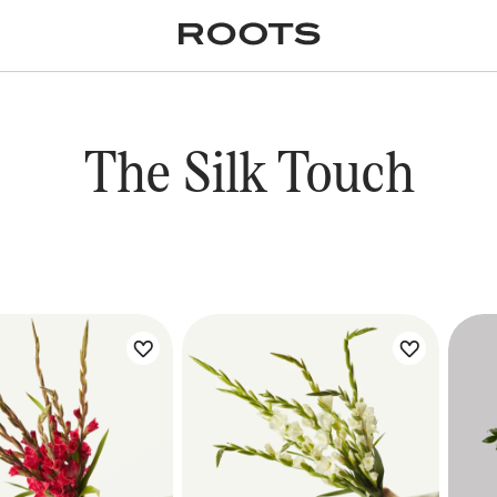
✕
Крупномеры
Пальмы
Кашпо и горшки для
растений
я
Ампельные
The Silk Touch
 букета:
Цветы букета: