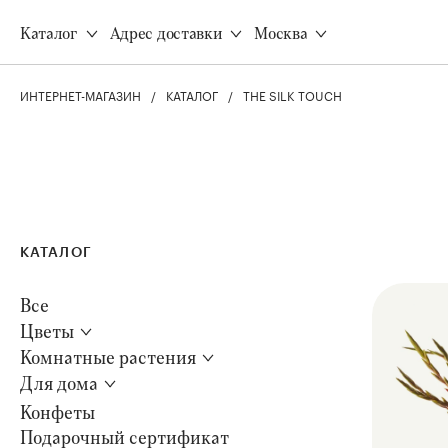
Доставка
Все товары
Каталог
Адрес доставки
Москва
Оплата
Акции
Программа лояльности
Все виды растений
Корпоративным клиентам
ИНТЕРНЕТ-МАГАЗИН
КАТАЛОГ
THE SILK TOUCH
Неприхотливые растени
Инструкция свежести
Безопасно для животных
Уход за растениями
Цветущие
Q&A
Для дома
КАТАЛОГ
Все товары
Ароматные свечи
Все
Наборы свечей
Цветы
Цветы
Диффузоры
8 (495) 120-77-22
Комнатные растения
Вазы для цветов
Для дома
Конфеты
Подарочный сертификат