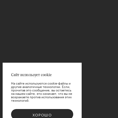
ФИЛЬТРЫ
Цветы
ВЫБРАТЬ
Упаковка
ВЫБРАТЬ
Цена
Сайт использует cookie
На сайте используются cookie-файлы и
другие аналогичные технологии. Если,
прочитав это сообщение, вы остаетесь
на нашем сайте, это означает, что вы не
возражаете против использования этих
технологий.
ПРИМЕНИТЬ
ХОРОШО
СБРОСИТЬ