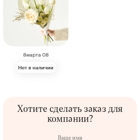
нтам
22
8марта 08
Нет в наличии
Kenzan
Хотите сделать заказ
для
Collection
компании?