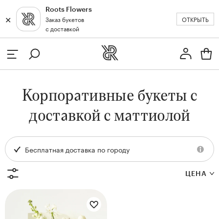
Roots Flowers
✕
✕
ОТКРЫТЬ
Заказ букетов
Москва
с доставкой
Профиль
Вход или регистрация
з
Корпоративные букеты с
кат
доставкой с маттиолой
Бесплатная доставка по городу
ЦЕНА
Цветы букета:
и