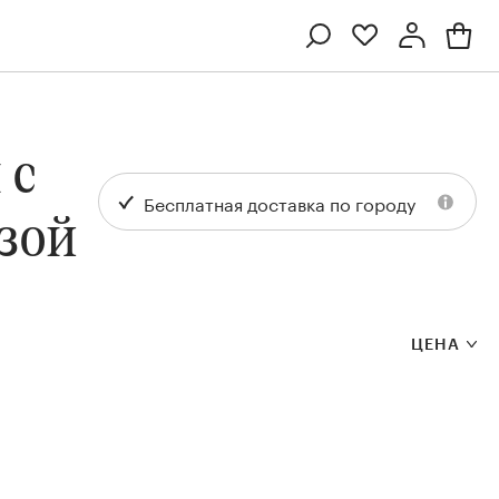
Профиль
Вход или регистрация
 с
Бесплатная доставка по городу
озой
ЦЕНА
Ten
Collection
Kenzan
Collection