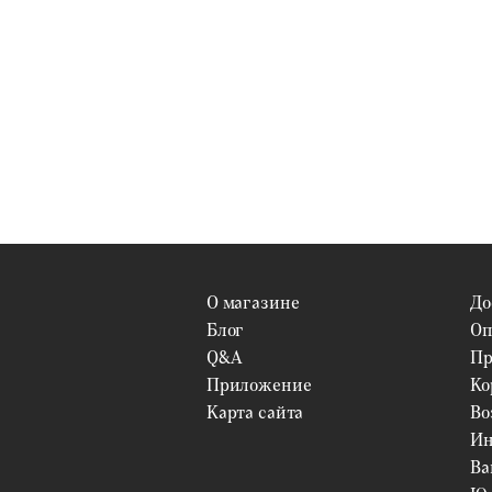
О магазине
До
Блог
Оп
Q&A
Пр
Приложение
Ко
Карта сайта
Во
Ин
Ва