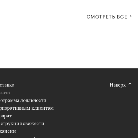
СМОТРЕТЬ ВСЕ
ставка
Наверх
лата
ограмма лояльности
рпоративным клиентам
зврат
струкция свежести
кансии