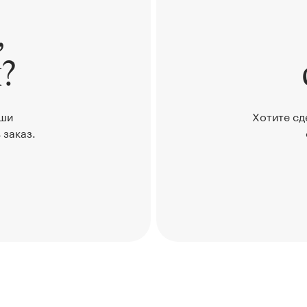
,
?
аши
Хотите сд
 заказ.