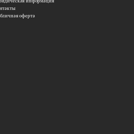
идическая информация
нтакты
бличная оферта