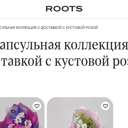
✕
Крупномеры
Пальмы
Кашпо и горшки для
растений
СУЛЬНАЯ КОЛЛЕКЦИЯ С ДОСТАВКОЙ С КУСТОВОЙ РОЗОЙ
я
Ампельные
апсульная коллекция
тавкой с кустовой р
укета:
Цветы букета: