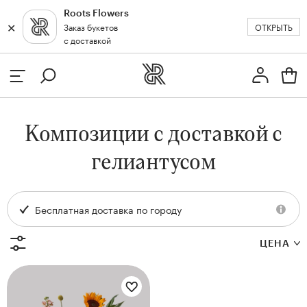
Roots Flowers
✕
✕
ОТКРЫТЬ
Заказ букетов
Москва
с доставкой
Профиль
Вход или регистрация
з
Композиции с доставкой с
кат
гелиантусом
Бесплатная доставка по городу
ЦЕНА
Цветы букета:
и