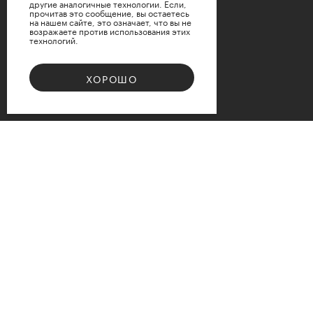
другие аналогичные технологии. Если,
прочитав это сообщение, вы остаетесь
на нашем сайте, это означает, что вы не
возражаете против использования этих
технологий.
ПРИМЕНИТЬ
ХОРОШО
СБРОСИТЬ
Bouquet 08
Доступные варианты размеров
d12
d15
d17