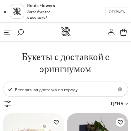
Roots Flowers
✕
✕
ОТКРЫТЬ
Заказ букетов
Москва
с доставкой
Профиль
Вход или регистрация
з
Букеты с доставкой с
кат
эрингиумом
Бесплатная доставка по городу
ЦЕНА
Цветы букета:
Цветы букета:
и