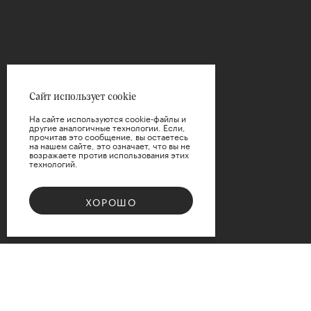
ФИЛЬТРЫ
Цена
Сайт использует cookie
На сайте используются cookie-файлы и
другие аналогичные технологии. Если,
прочитав это сообщение, вы остаетесь
на нашем сайте, это означает, что вы не
возражаете против использования этих
технологий.
ПРИМЕНИТЬ
ХОРОШО
СБРОСИТЬ
Bouquet 08
Доступные варианты размеров