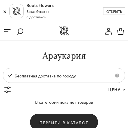
Roots Flowers
✕
✕
ОТКРЫТЬ
Заказ букетов
Москва
с доставкой
Профиль
Вход или регистрация
з
Араукария
кат
Бесплатная доставка по городу
ЦЕНА
В категории пока нет товаров
ПЕРЕЙТИ В КАТАЛОГ
и