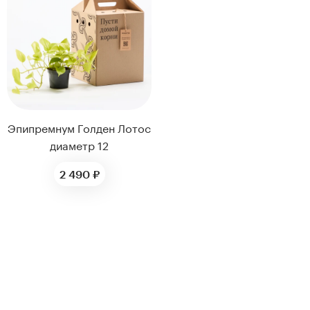
нтам
22
Эпипремнум Голден Лотос
диаметр 12
2 490 ₽
Kenzan
Collection