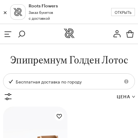
Roots Flowers
✕
✕
ОТКРЫТЬ
Заказ букетов
Москва
с доставкой
Профиль
Вход или регистрация
з
Эпипремнум Голден Лотос
кат
Бесплатная доставка по городу
ЦЕНА
и