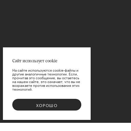
ФИЛЬТРЫ
Цена
Сайт использует cookie
На сайте используются cookie-файлы и
другие аналогичные технологии. Если,
прочитав это сообщение, вы остаетесь
на нашем сайте, это означает, что вы не
возражаете против использования этих
технологий.
ПРИМЕНИТЬ
ХОРОШО
СБРОСИТЬ