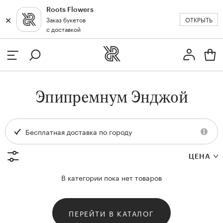
Roots Flowers
✕
✕
ОТКРЫТЬ
Заказ букетов
Москва
с доставкой
Профиль
Вход или регистрация
з
Эпипремнум Энджой
кат
Бесплатная доставка по городу
ЦЕНА
В категории пока нет товаров
ПЕРЕЙТИ В КАТАЛОГ
и