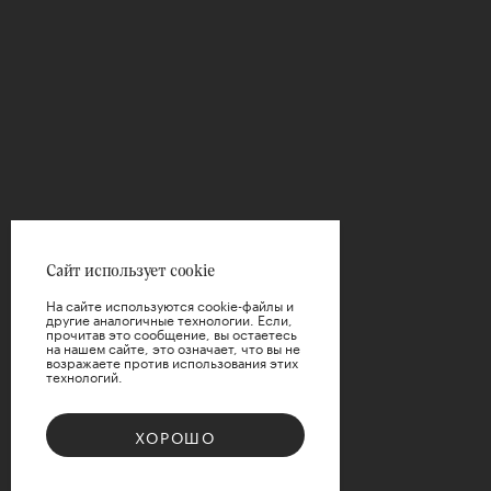
ФИЛЬТРЫ
Цена
Сайт использует cookie
На сайте используются cookie-файлы и
другие аналогичные технологии. Если,
прочитав это сообщение, вы остаетесь
на нашем сайте, это означает, что вы не
возражаете против использования этих
технологий.
ПРИМЕНИТЬ
ХОРОШО
СБРОСИТЬ